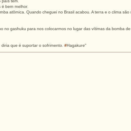
 país tem.
ís é bem melhor.
ba atômica. Quando cheguei no Brasil acabou. A terra e o clima são 
smo no gashuku para nos colocarmos no lugar das vítimas da bomba de
diria que é suportar o sofrimento.
#
Hagakure"