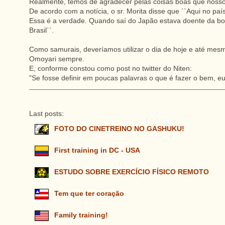
Realmente, temos de agradecer pelas coisas boas que nosso
De acordo com a notícia, o sr. Morita disse que ``Aqui no pa
Essa é a verdade. Quando saí do Japão estava doente da bom
Brasil``.
Como samurais, deveríamos utilizar o dia de hoje e até me
Omoyari sempre.
E, conforme constou como post no twitter do Niten:
"Se fosse definir em poucas palavras o que é fazer o bem, eu 
Last posts:
FOTO DO CINETREINO NO GASHUKU!
First training in DC - USA
ESTUDO SOBRE EXERCÍCIO FÍSICO REMOTO
Tem que ter coração
Family training!