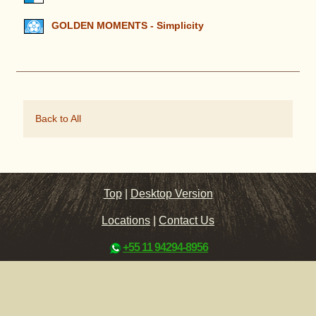
GOLDEN MOMENTS - Simplicity
Back to All
Top
|
Desktop Version
Locations
|
Contact Us
+55 11 94294-8956