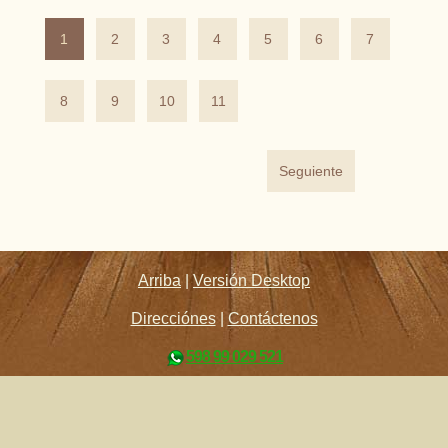
1
2
3
4
5
6
7
8
9
10
11
Seguiente
Arriba
|
Versión Desktop
Direcciónes
|
Contáctenos
598 99 029 521