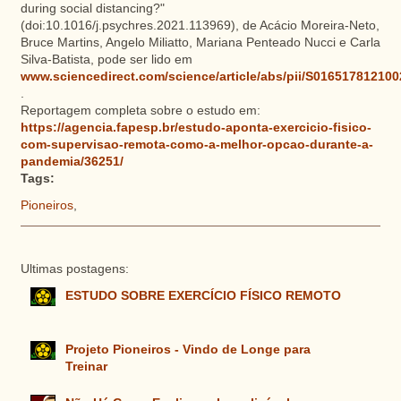
during social distancing?"
(doi:10.1016/j.psychres.2021.113969), de Acácio Moreira-Neto,
Bruce Martins, Angelo Miliatto, Mariana Penteado Nucci e Carla
Silva-Batista, pode ser lido em
www.sciencedirect.com/science/article/abs/pii/S01651781210
.
Reportagem completa sobre o estudo em:
https://agencia.fapesp.br/estudo-aponta-exercicio-fisico-
com-supervisao-remota-como-a-melhor-opcao-durante-a-
pandemia/36251/
Tags:
Pioneiros
,
Ultimas postagens:
ESTUDO SOBRE EXERCÍCIO FÍSICO REMOTO
Projeto Pioneiros - Vindo de Longe para
Treinar