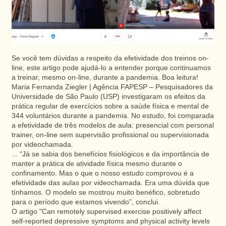
Se você tem dúvidas a respeito da efetividade dos treinos on-
line, este artigo pode ajudá-lo a entender porque continuamos
a treinar, mesmo on-line, durante a pandemia. Boa leitura!
Maria Fernanda Ziegler | Agência FAPESP – Pesquisadores da
Universidade de São Paulo (USP) investigaram os efeitos da
prática regular de exercícios sobre a saúde física e mental de
344 voluntários durante a pandemia. No estudo, foi comparada
a efetividade de três modelos de aula: presencial com personal
trainer, on-line sem supervisão profissional ou supervisionada
por videochamada.
... “Já se sabia dos benefícios fisiológicos e da importância de
manter a prática de atividade física mesmo durante o
confinamento. Mas o que o nosso estudo comprovou é a
efetividade das aulas por videochamada. Era uma dúvida que
tínhamos. O modelo se mostrou muito benéfico, sobretudo
para o período que estamos vivendo”, conclui.
O artigo "Can remotely supervised exercise positively affect
self-reported depressive symptoms and physical activity levels