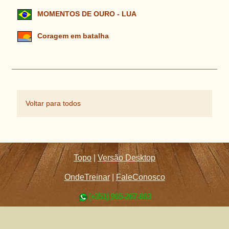
MOMENTOS DE OURO - LUA
Coragem em batalha
Voltar para todos
Topo
|
Versão Desktop
OndeTreinar
|
FaleConosco
(+351) 965-267-863