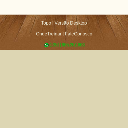
Topo
|
Versão Desktop
OndeTreinar
|
FaleConosco
(+351) 965-267-863