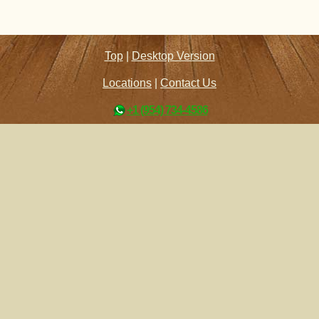
Top
|
Desktop Version
Locations
|
Contact Us
+1 (954) 734-4586