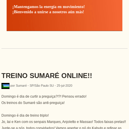
¡Mantengamos la energía en movimiento!
¡Bienvenido a unirse a nosotros aún más!
TREINO SUMARÉ ONLINE!!
por Sumaré - SP/São Paulo SU - 25-jul-2020
Domingo é dia de curtir a preguiça?!?! Pensou errado!
Os treinos do Sumaré são anti-preguiça!
Domingo é dia de treino triplo!
Jo, Iai e Ken com os senpais Marques, Anjoletto e Massao! Todos faixas pretas!!
Junte-se a nós, todos convidados! Vamos apertar o nó do Kabuto e refinar as