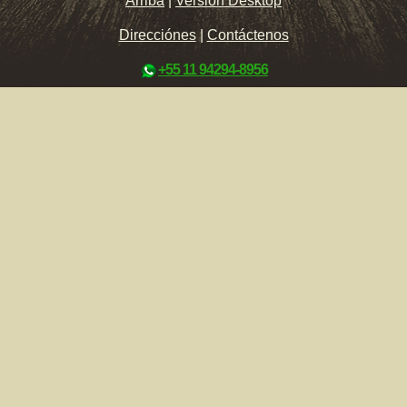
Arriba
|
Versión Desktop
Direcciónes
|
Contáctenos
+55 11 94294-8956