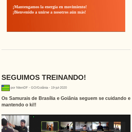
¡Mantengamos la energía en movimiento!
¡Bienvenido a unirse a nosotros aún más!
SEGUIMOS TREINANDO!
por NitenDF - GO/Goiânia - 19-jul-2020
Os Samurais de Brasília e Goiânia seguem se cuidando e
mantendo o ki!!