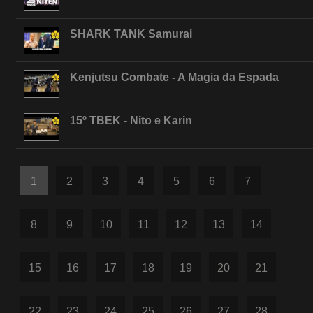
SHARK TANK Samurai
Kenjutsu Combate - A Magia da Espada
15º TBEK - Nito e Karin
1
2
3
4
5
6
7
8
9
10
11
12
13
14
15
16
17
18
19
20
21
22
23
24
25
26
27
28