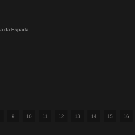
ia da Espada
9
10
11
12
13
14
15
16