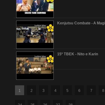
Kenjutsu Combate - A Mag
15º TBEK - Nito e Karin
1
2
3
4
5
6
7
8