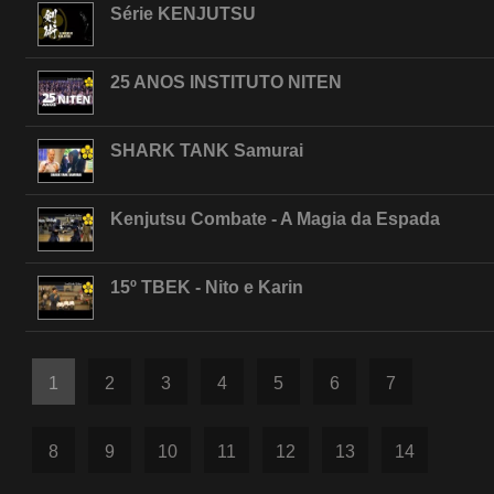
Série KENJUTSU
25 ANOS INSTITUTO NITEN
SHARK TANK Samurai
Kenjutsu Combate - A Magia da Espada
15º TBEK - Nito e Karin
1
2
3
4
5
6
7
8
9
10
11
12
13
14