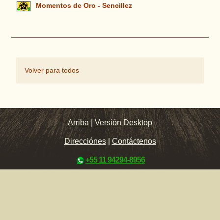
Momentos de Oro - Sencillez
Volver para todos
Arriba
|
Versión Desktop
Direcciónes
|
Contáctenos
+55 11 94294-8956