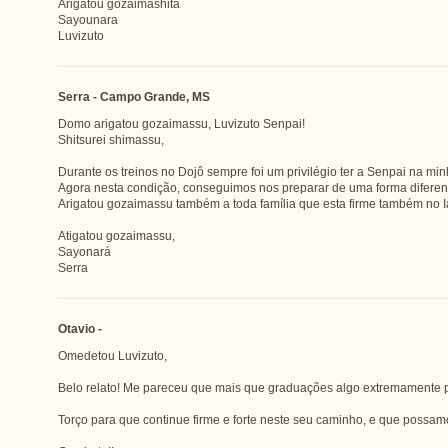
Arigatou gozaimashita
Sayounara
Luvizuto
Serra - Campo Grande, MS
Domo arigatou gozaimassu, Luvizuto Senpai!
Shitsurei shimassu,
Durante os treinos no Dojô sempre foi um privilégio ter a Senpai na mi
Agora nesta condição, conseguimos nos preparar de uma forma diferent
Arigatou gozaimassu também a toda família que esta firme também no I
Atigatou gozaimassu,
Sayonará
Serra
Otavio -
Omedetou Luvizuto,
Belo relato! Me pareceu que mais que graduações algo extremamente pr
Torço para que continue firme e forte neste seu caminho, e que possa