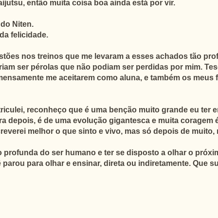
jutsu, então muita coisa boa ainda está por vir.
do Niten.
da felicidade.
stões nos treinos que me levaram a esses achados tão pro
iam ser pérolas que não podiam ser perdidas por mim. Te
imensamente me aceitarem como aluna, e também os meus fi
riculei, reconheço que é uma benção muito grande eu ter e
ra depois, é de uma evolução gigantesca e muita coragem é 
reverei melhor o que sinto e vivo, mas só depois de muito, m
tão profunda do ser humano e ter se disposto a olhar o pr
ê parou para olhar e ensinar, direta ou indiretamente. Que