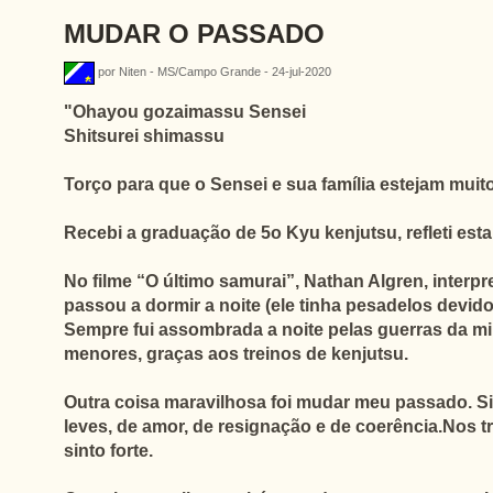
MUDAR O PASSADO
por Niten - MS/Campo Grande - 24-jul-2020
"
Ohayou gozaimassu Sensei
Shitsurei shimassu
Torço para que o Sensei e sua família estejam muit
Recebi a graduação de 5o Kyu kenjutsu, refleti esta
No filme “O último samurai”, Nathan Algren, inter
passou a dormir a noite (ele tinha pesadelos devi
Sempre fui assombrada a noite pelas guerras da mi
menores, graças aos treinos de kenjutsu.
Outra coisa maravilhosa foi mudar meu passado. S
leves, de amor, de resignação e de coerência.Nos tr
sinto forte.