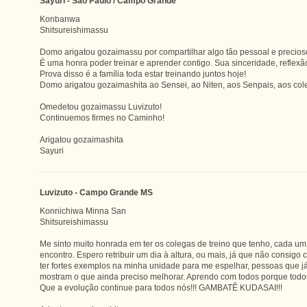
Sayuri - São Paulo / Campo Grande
Konbanwa
Shitsureishimassu
Domo arigatou gozaimassu por compartilhar algo tão pessoal e precios
É uma honra poder treinar e aprender contigo. Sua sinceridade, reflexão
Prova disso é a família toda estar treinando juntos hoje!
Domo arigatou gozaimashita ao Sensei, ao Niten, aos Senpais, aos col
Omedetou gozaimassu Luvizuto!
Continuemos firmes no Caminho!
Arigatou gozaimashita
Sayuri
Luvizuto - Campo Grande MS
Konnichiwa Minna San
Shitsureishimassu
Me sinto muito honrada em ter os colegas de treino que tenho, cada um
encontro. Espero retribuir um dia à altura, ou mais, já que não consigo 
ter fortes exemplos na minha unidade para me espelhar, pessoas que 
mostram o que ainda preciso melhorar. Aprendo com todos porque todos
Que a evolução continue para todos nós!!! GAMBATÊ KUDASAI!!!