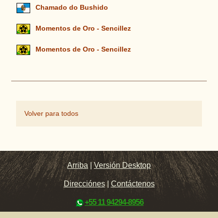
Chamado do Bushido
Momentos de Oro - Sencillez
Momentos de Oro - Sencillez
Volver para todos
Arriba
|
Versión Desktop
Direcciónes
|
Contáctenos
+55 11 94294-8956