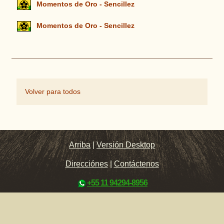
Momentos de Oro - Sencillez
Momentos de Oro - Sencillez
Volver para todos
Arriba
|
Versión Desktop
Direcciónes
|
Contáctenos
+55 11 94294-8956