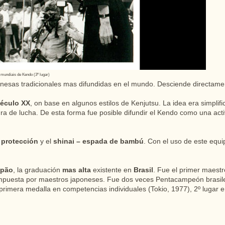
 mundiais de Kendo (3º lugar)
ponesas tradicionales mas difundidas en el mundo. Desciende directamen
éculo XX
, on base en algunos estilos de Kenjutsu. La idea era simplifi
ra de lucha. De esta forma fue posible difundir el Kendo como una acti
 protección
y el
shinai – espada de bambú
. Con el uso de este equi
apão
, la graduación
mas alta
existente en
Brasil
. Fue el primer maestr
uesta por maestros japoneses. Fue dos veces Pentacampeón brasileño
primera medalla en competencias individuales (Tokio, 1977), 2º lugar en