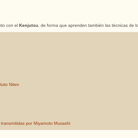
nto con el
Kenjutsu
, de forma que aprenden también las técnicas de 
tuto Niten
s transmitidas por Miyamoto Musashi