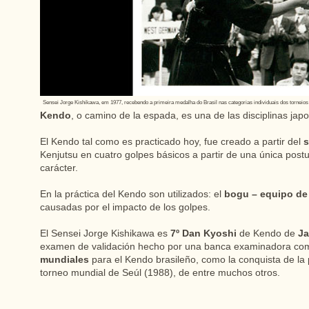
Sensei Jorge Kishikawa, em 1977, recebendo a primeira medalha do Brasil nas categorias individuais dos torneios
Kendo
, o camino de la espada, es una de las disciplinas ja
El Kendo tal como es practicado hoy, fue creado a partir del
s
Kenjutsu en cuatro golpes básicos a partir de una única postu
carácter.
En la práctica del Kendo son utilizados: el
bogu – equipo de
causadas por el impacto de los golpes.
El Sensei Jorge Kishikawa es
7º Dan Kyoshi
de Kendo de
J
examen de validación hecho por una banca examinadora comp
mundiales
para el Kendo brasileño, como la conquista de la 
torneo mundial de Seúl (1988), de entre muchos otros.