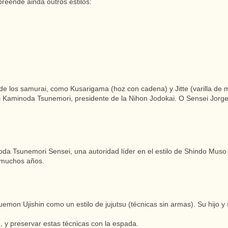
eende ainda outros estilos:
de los samurai, como Kusarigama (hoz con cadena) y Jitte (varilla de 
sei Kaminoda Tsunemori, presidente de la Nihon Jodokai. O Sensei Jorg
oda Tsunemori Sensei, una autoridad líder en el estilo de Shindo Muso
e muchos años.
emon Ujishin como un estilo de jujutsu (técnicas sin armas). Su hijo y 
, y preservar estas técnicas con la espada.