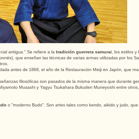
cial antigua." Se refiere a la
tradición guerrera samurai
, los estilos 
aponés), que enseñan las técnicas de varias armas utilizadas por los 
tros.
ada antes de 1868, el año de la Restauración Meiji en Japón, que marc
enseñanzas filosóficas son pasados de la misma manera que durante ge
 Miyamoto Musashi y Yagyu Tsukahara Bukuden Muneyoshi entre otros, f
udo
o "moderno Budo". Son artes tales como kendo, aikido y judo, que 