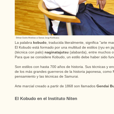
Shihan Gosho Motoharu e Sensei Jorge Kishikawa
La palabra
kobudo
, traducida literalmente, significa "arte mar
El Kobudo está formado por una multitud de estilos (ryu en j
(técnica con palo)
naginatajutsu
(alabarda), entre muchos o
Para que se considere Kobudo, un estilo debe haber sido fund
Son estilos con hasta 700 años de historia. Sus técnicas y 
de los más grandes guerreros de la historia japonesa, como
pensamiento y las técnicas de Samurai.
Arte marcial creado a partir de 1868 son llamados
Gendai B
El Kobudo en el Instituto Niten