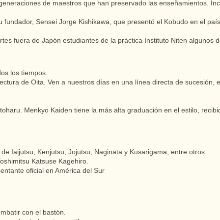
e generaciones de maestros que han preservado las enseñamientos. Incl
 su fundador, Sensei Jorge Kishikawa, que presentó el Kobudo en el país
rtes fuera de Japón estudiantes de la práctica Instituto Niten algunos 
os los tiempos.
efectura de Oita. Ven a nuestros días en una línea directa de sucesión,
r
oharu. Menkyo Kaiden tiene la más alta graduación en el estilo, reci
e Iaijutsu, Kenjutsu, Jojutsu, Naginata y Kusarigama, entre otros.
 Yoshimitsu Katsuse Kagehiro.
entante oficial en América del Sur
ombatir con el bastón.