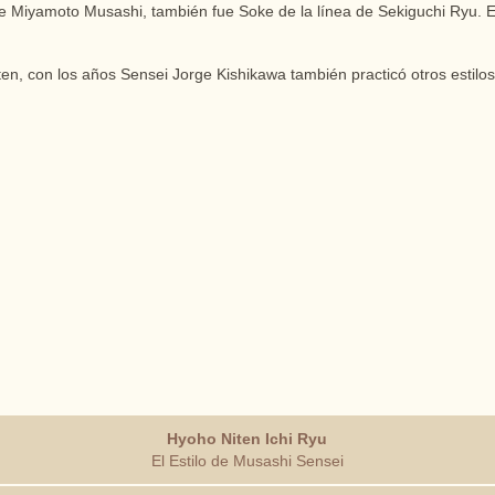
lo de Miyamoto Musashi, también fue Soke de la línea de Sekiguchi Ryu
Niten, con los años Sensei Jorge Kishikawa también practicó otros estilo
Hyoho Niten Ichi Ryu
El Estilo de Musashi Sensei