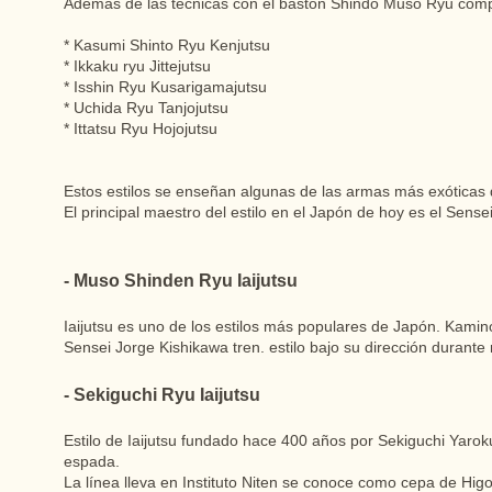
Además de las técnicas con el bastón Shindo Muso Ryu compr
* Kasumi Shinto Ryu Kenjutsu
* Ikkaku ryu Jittejutsu
* Isshin Ryu Kusarigamajutsu
* Uchida Ryu Tanjojutsu
* Ittatsu Ryu Hojojutsu
Estos estilos se enseñan algunas de las armas más exóticas 
El principal maestro del estilo en el Japón de hoy es el Sen
- Muso Shinden Ryu Iaijutsu
Iaijutsu es uno de los estilos más populares de Japón. Kamin
Sensei Jorge Kishikawa tren. estilo bajo su dirección durant
- Sekiguchi Ryu Iaijutsu
Estilo de Iaijutsu fundado hace 400 años por Sekiguchi Yaroku
espada.
La línea lleva en Instituto Niten se conoce como cepa de Higo