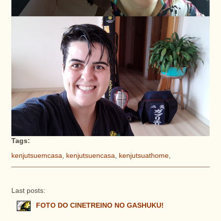
Tags:
kenjutsuemcasa
,
kenjutsuencasa
,
kenjutsuathome
,
Last posts:
FOTO DO CINETREINO NO GASHUKU!