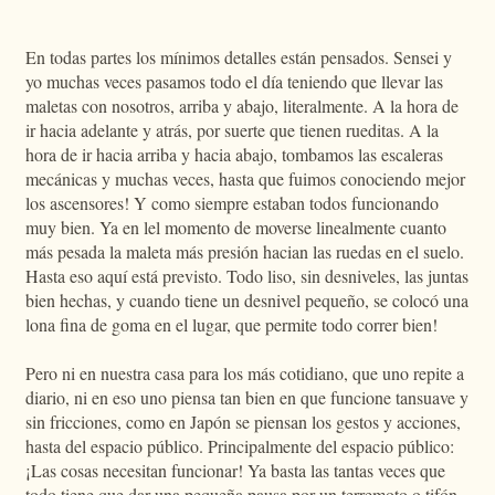
En todas partes los mínimos detalles están pensados. Sensei y
yo muchas veces pasamos todo el día teniendo que llevar las
maletas con nosotros, arriba y abajo, literalmente. A la hora de
ir hacia adelante y atrás, por suerte que tienen rueditas. A la
hora de ir hacia arriba y hacia abajo, tombamos las escaleras
mecánicas y muchas veces, hasta que fuimos conociendo mejor
los ascensores! Y como siempre estaban todos funcionando
muy bien. Ya en lel momento de moverse linealmente cuanto
más pesada la maleta más presión hacian las ruedas en el suelo.
Hasta eso aquí está previsto. Todo liso, sin desniveles, las juntas
bien hechas, y cuando tiene un desnivel pequeño, se colocó una
lona fina de goma en el lugar, que permite todo correr bien!
Pero ni en nuestra casa para los más cotidiano, que uno repite a
diario, ni en eso uno piensa tan bien en que funcione tansuave y
sin fricciones, como en Japón se piensan los gestos y acciones,
hasta del espacio público. Principalmente del espacio público:
¡Las cosas necesitan funcionar! Ya basta las tantas veces que
todo tiene que dar una pequeña pausa por un terremoto o tifón