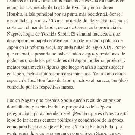
Estamos en Hiroshima. En la mañana de ese día estábamos en
el tren bala, viniendo de la isla de Kyushu y entrando en
Honshu, la isla principal por su punta más occidental. Sensei
me contaba que unos 20 km al norte de donde estábamos, en la
costa con el mar de Japón, cerca de Corea, es la provincia de
Nagato, hogar de Yoshida Shoin. El samurai intelectual que
desempeñó un papel decisivo en la modernización política de
Japón en la reforma Meiji, segunda mitad del siglo XIX. Por lo
que entendí, a pesar de no haber tenido cargos y posiciones de
poder, es uno de los pensadores del Japón moderno, profesor y
mentor para muchas figuras que luego venían a hacer suceder
en Japón, incluso futuros primeros ministros. Yo lo tomo como
especie de José Bonifacio de Japón, incluso al parecer, tan (des)
conocido por las respectivas masas.
Fue en Nagato que Yoshida Shoin quedó recluido en prisión
domiciliaria, y hacia donde los progresistas de la época
peregrinaban, para aprender de él. ¡Percibo que esa Nagato está
lejos de los demás centros políticos y económicos de la época,
como para hacer el viaje en burro! ¡Y no había tren bala! ¡La
gente venía de lejos para aprender con el joven Sensei en ese