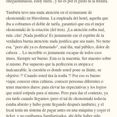
onegaishimassu, estoy fuera , y no es por el gusto ni la textura.
También tuvo una mala atención en el restaurante de
okonomiaki en Hiroshima. La empleada del hotel, aquella que
iba a cobrarnos el doble de tarifa, garantizó que era el mejor
okonomiaki de la estación (del tren). ¡La atención estba mal,
ruin..cita! ¡Nada justifica! Es justamente ese el espíritu de la
verdadera buena atención: nada justifica que sea malo. No tiene
esa, "pero ahí ya es demasiado", mal día, mal público, dolor de
cabeza ... Lo increíble es justamente escapar de todos esos
timos. Siempre ser bueno. Esta es la maestría. Ser maestro sobre
sí mismo. Por supuesto que la perfección es utópica e
inalcanzable, la cuestión es donde usted pone su límite, su
objetivo ?! Cuando usted tira la toalla ?! Por eso es bueno
viajar, conocer otras culturas, conocer personas diferentes o
tener maestros duros: para elevar las expectativas y los logros
que usted estipula para sí mismo. Pero para dar el contexto, ya
era tarde cuando llegamos (pero el tal de okonomiaki todavía
estaba abierto y hubo gente llegando después también), y el
local tenía un sistema de pagar antes en una máquina y coger el
ticket, y no estábamos familiarizados, ahí debe haber sido