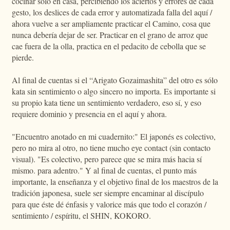
cocinar solo en casa, percibiendo los aciertos y errores de cada
gesto, los deslices de cada error y automatizada falla del aquí /
ahora vuelve a ser ampliamente practicar el Camino, cosa que
nunca debería dejar de ser. Practicar en el grano de arroz que
cae fuera de la olla, practica en el pedacito de cebolla que se
pierde.
Al final de cuentas si el “Arigato Gozaimashita” del otro es sólo
kata sin sentimiento o algo sincero no importa. Es importante si
su propio kata tiene un sentimiento verdadero, eso sí, y eso
requiere dominio y presencia en el aquí y ahora.
"Encuentro anotado en mi cuadernito:" El japonés es colectivo,
pero no mira al otro, no tiene mucho eye contact (sin contacto
visual). "Es colectivo, pero parece que se mira más hacia sí
mismo. para adentro." Y al final de cuentas, el punto más
importante, la enseñanza y el objetivo final de los maestros de la
tradición japonesa, suele ser siempre encaminar al discípulo
para que éste dé énfasis y valorice más que todo el corazón /
sentimiento / espíritu, el SHIN, KOKORO.