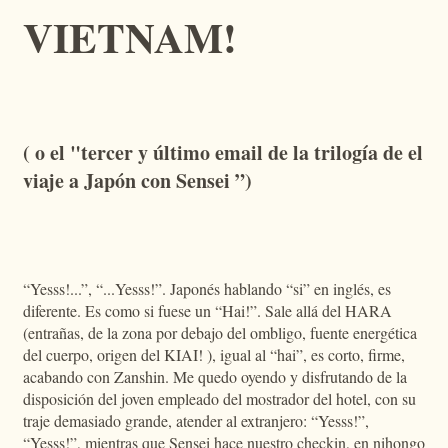
VIETNAM!
( o el "tercer y último email de la trilogía de el
viaje a Japón con Sensei ”)
“Yesss!...”, “...Yesss!”. Japonés hablando “si” en inglés, es
diferente. Es como si fuese un “Hai!”. Sale allá del HARA
(entrañas, de la zona por debajo del ombligo, fuente energética
del cuerpo, origen del KIAI! ), igual al “hai”, es corto, firme,
acabando con Zanshin. Me quedo oyendo y disfrutando de la
disposición del joven empleado del mostrador del hotel, con su
traje demasiado grande, atender al extranjero: “Yesss!”,
“Yesss!”, mientras que Sensei hace nuestro checkin, en nihongo