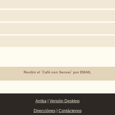
Recibir el ´Café con Sensei` por EMAIL
Arriba
|
Versión Desktop
Direcciónes
|
Contáctenos