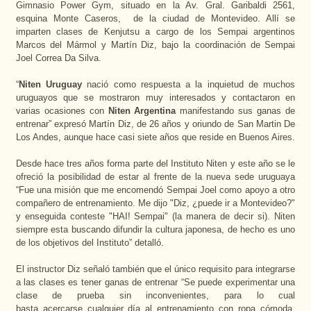
Gimnasio Power Gym, situado en la Av. Gral. Garibaldi 2561,
esquina Monte Caseros,
de la ciudad de Montevideo. Allí se
imparten clases de Kenjutsu a cargo de los Sempai argentinos
Marcos del Mármol y Martín Diz, bajo la coordinación de Sempai
Joel Correa Da Silva.
“
Niten Uruguay
nació como respuesta a la inquietud de muchos
uruguayos que se mostraron muy interesados y contactaron en
varias ocasiones con
Niten Argentina
manifestando sus ganas de
entrenar” expresó Martín Diz, de 26 años y oriundo de San Martin De
Los Andes, aunque hace casi siete años que reside en Buenos Aires.
Desde hace tres años forma parte del Instituto Niten y este año se le
ofreció la posibilidad de estar al frente de la nueva sede uruguaya
“Fue una misión que me encomendó Sempai Joel como apoyo a otro
compañero de entrenamiento. Me dijo "Diz, ¿puede ir a Montevideo?"
y enseguida conteste "HAI! Sempai" (la manera de decir si). Niten
siempre esta buscando difundir la cultura japonesa, de hecho es uno
de los objetivos del Instituto” detalló.
El instructor Diz señaló también que el único requisito para integrarse
a las clases es tener ganas de entrenar “Se puede experimentar una
clase de prueba sin inconvenientes, para lo cual
basta acercarse cualquier día al entrenamiento con ropa cómoda.