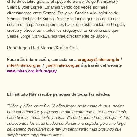
el 16 de octubre gracias al apoyo de Sensei Jorge Kishikawa y
Sempai Joel Correa “Estamos yendo dos veces por mes
alternándonos entre Sempai Diz y yo. Gracias a la logística de
Sempai Joel desde Buenos Aires y la fuerza que nos dan todos
nuestros compañeros queremos hacer que esta unidad en Uruguay
crezca y ofrecerles a todos los uruguayos las enseñanzas que
Sensei Jorge Kishikawa nos trae directamente de Japón”.
Reportagen Red Marcial/Karina Ortiz
Para más información, contactarse a
uruguay@niten.org.br
/
info@niten.org.ar
/
joel@niten.org.ar
ó a través del website
www.niten.org.br/uruguay
El Instituto Niten recibe personas de todas las edades.
"Niños y niñas entre 6 a 12 años llegan de la mano de sus
padres
para experimentar, y algunos se dan cuenta que este entrenamiento
hace bien al crecimiento y desarrollo de la actitud de sus hijos. A los
adolecentes los atrae la idea de blandir una espada, pero a lo largo
del camino descubren que hay un sentimiento más profundo que
simplemente empuñar un arma.