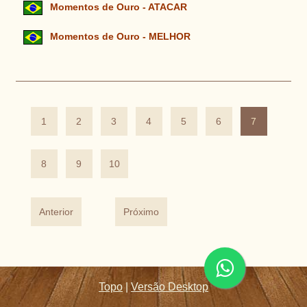
Momentos de Ouro - ATACAR
Momentos de Ouro - MELHOR
1
2
3
4
5
6
7
8
9
10
Anterior
Próximo
Topo
|
Versão Desktop