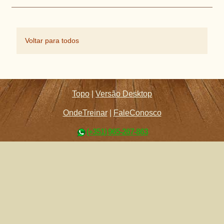
Voltar para todos
Topo
|
Versão Desktop
OndeTreinar
|
FaleConosco
(+351) 965-267-863