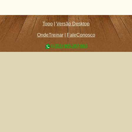
Topo
|
Versão Desktop
OndeTreinar
|
FaleConosco
(+351) 965-267-863