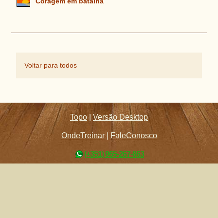
Coragem em batalha
Voltar para todos
Topo
|
Versão Desktop
OndeTreinar
|
FaleConosco
(+351) 965-267-863