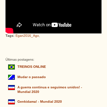
Tags:
Egan2016_Ago
,
Últimas postagens:
TREINOS ONLINE
Mudar o passado
A guerra continua e seguimos unidos! -
Mundial 2020
Genkidama! - Mundial 2020