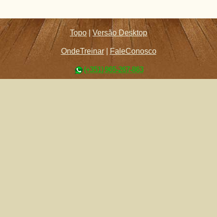
Topo
|
Versão Desktop
OndeTreinar
|
FaleConosco
(+351) 965-267-863