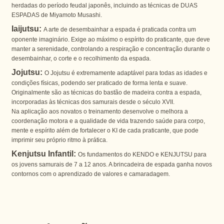
herdadas do período feudal japonês, incluindo as técnicas de DUAS
ESPADAS de Miyamoto Musashi.
Iaijutsu:
A arte de desembainhar a espada é praticada contra um
oponente imaginário. Exige ao máximo o espírito do praticante, que deve
manter a serenidade, controlando a respiração e concentração durante o
desembainhar, o corte e o recolhimento da espada.
Jojutsu:
O Jojutsu é extremamente adaptável para todas as idades e
condições físicas, podendo ser praticado de forma lenta e suave.
Originalmente são as técnicas do bastão de madeira contra a espada,
incorporadas às técnicas dos samurais desde o século XVII.
Na aplicação aos novatos o treinamento desenvolve o melhora a
coordenação motora e a qualidade de vida trazendo saúde para corpo,
mente e espírito além de fortalecer o KI de cada praticante, que pode
imprimir seu próprio ritmo à prática.
Kenjutsu Infantil:
Os fundamentos do KENDO e KENJUTSU para
os jovens samurais de 7 a 12 anos. A brincadeira de espada ganha novos
contornos com o aprendizado de valores e camaradagem.