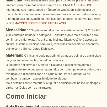
Matricula:
Para matricular-se tanto para os treinos presenciais como
também para os treinos online preencha o
FORMULÁRIO ONLINE
informando seu nome, email e número de Whatsapp. Não há taxa de
matrícula. Após enviar o formulário entraremos em contato pelo whatsapp
e orientamos a finalização da matrícula que pode ser feita ONLINE.
MAIS
INFORMAÇÕES SOBRE COMO INICIAR AQUI
Mensalidade:
No plano anual, a mensalidade varia de R$ 253 a R$
450, conforme unidade e categoria. Consulte o dojo mais próximo para
confirmar o valor exato. Ao entrar no Instituto Niten, você terá acesso à
cultura, história e técnicas samurais, com aulas presenciais e encontros
online com o Sensei Jorge Kishikawa.
Materiais:
O iniciante pode nos primeiros meses treinar de camiseta e
calça moletom (ou tactel, de judô ou similar).
O uniforme definitivo é o Kimono e Hakama e assim como demais
materiais de treino podem ser adquiridos com o tempo e de acordo com a
evolução e a disponibilidade de cada aluno. Para a armadura de
combate há também a possibilidade de aluguel.
Mais detalhes sobre materiais, aluguel e aquisição em nosso whatsapp e
direto nos Dojos com os instrutores.
Como Iniciar
Aula Experimental: