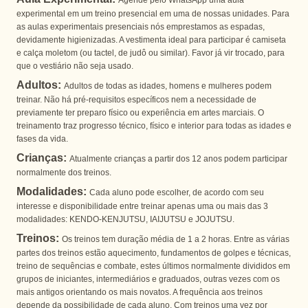
Agende pelo WhatsApp uma aula
experimental em um treino presencial em uma de nossas unidades. Para
as aulas experimentais presenciais nós emprestamos as espadas,
devidamente higienizadas. A vestimenta ideal para participar é camiseta
e calça moletom (ou tactel, de judô ou similar). Favor já vir trocado, para
que o vestiário não seja usado.
Adultos:
Adultos de todas as idades, homens e mulheres podem
treinar. Não há pré-requisitos específicos nem a necessidade de
previamente ter preparo físico ou experiência em artes marciais. O
treinamento traz progresso técnico, físico e interior para todas as idades e
fases da vida.
Crianças:
Atualmente crianças a partir dos 12 anos podem participar
normalmente dos treinos.
Modalidades:
Cada aluno pode escolher, de acordo com seu
interesse e disponibilidade entre treinar apenas uma ou mais das 3
modalidades: KENDO-KENJUTSU, IAIJUTSU e JOJUTSU.
Treinos:
Os treinos tem duração média de 1 a 2 horas. Entre as várias
partes dos treinos estão aquecimento, fundamentos de golpes e técnicas,
treino de sequências e combate, estes últimos normalmente divididos em
grupos de iniciantes, intermediários e graduados, outras vezes com os
mais antigos orientando os mais novatos. A frequência aos treinos
depende da possibilidade de cada aluno. Com treinos uma vez por