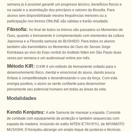
semana já é possível garantir um progresso técnico, benefícios físicos e
na saúde e a assimilação dos princípios e valores da filosofia. Para
alunos sem disponibilidade mesmo frequências menores ou a
participação nos treinos ONLINE são válidas e trarão resultado.
Filosofia:
Ao final de todos os treinos são passados os Momentos de
Ouro, quando o treinamento é complementado com elementos da cultura
Japonesa e a Filosofia samurai do BUSHIDO. Para todos os alunos
também são transmitidos os Momentos de Ouro do Sensei Jorge
Kishikawa ao vivo do Dojo central do Instituto Niten em São Paulo duas
vezes por semana e um audiovisual online por mês.
Método KIR:
O KIR é um método de treinamento voltado para o
desenvolvimento físico, mental e emocional do aluno, dando pouca
ênfase à competitividade e desestimulando o uso da força. Com esta
energia positiva, o aluno se sente confiante para desenvolver
plenamente seu potencial humano em todas as áreas da vida.
Modalidades
Kendo Kenjutsu:
A arte Samurai de manejar a espada. Consiste
de combate com equipamento de proteção e também sequencias com
espada de madeira. incluindo do estilo NITEN ICTHI RYU, de MIYAMOTO
MUSASHI. O Kenjutsu abrange um amplo leque de posturas e técnicas