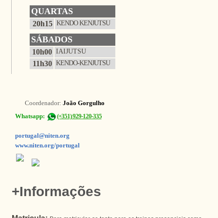
QUARTAS
20h15
KENDO KENJUTSU
SÁBADOS
10h00
IAIJUTSU
11h30
KENDO-KENJUTSU
Coordenador:
João Gorgulho
Whatsapp:
(+351) 929-120-335
portugal@niten.org
www.niten.org/portugal
+Informações