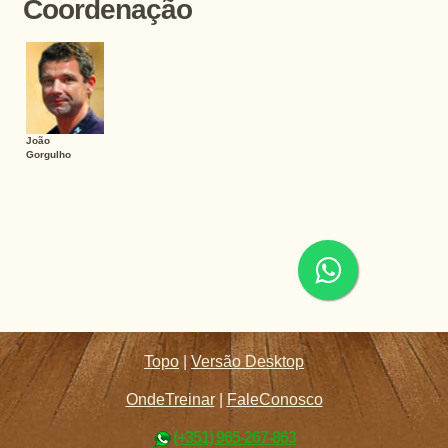
Coordenação
João
Gorgulho
Topo
|
Versão Desktop
OndeTreinar
|
FaleConosco
(+351) 965-267-863