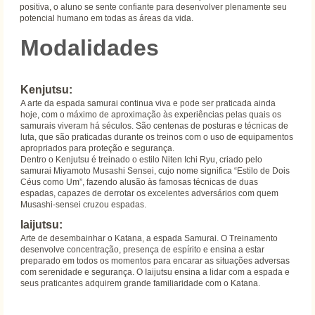
positiva, o aluno se sente confiante para desenvolver plenamente seu
potencial humano em todas as áreas da vida.
Modalidades
Kenjutsu:
A arte da espada samurai continua viva e pode ser praticada ainda
hoje, com o máximo de aproximação às experiências pelas quais os
samurais viveram há séculos. São centenas de posturas e técnicas de
luta, que são praticadas durante os treinos com o uso de equipamentos
apropriados para proteção e segurança.
Dentro o Kenjutsu é treinado o estilo Niten Ichi Ryu, criado pelo
samurai Miyamoto Musashi Sensei, cujo nome significa “Estilo de Dois
Céus como Um”, fazendo alusão às famosas técnicas de duas
espadas, capazes de derrotar os excelentes adversários com quem
Musashi-sensei cruzou espadas.
Iaijutsu:
Arte de desembainhar o Katana, a espada Samurai. O Treinamento
desenvolve concentração, presença de espírito e ensina a estar
preparado em todos os momentos para encarar as situações adversas
com serenidade e segurança. O Iaijutsu ensina a lidar com a espada e
seus praticantes adquirem grande familiaridade com o Katana.