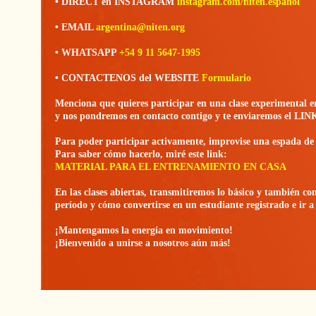
• DIRECT en INSTAGRAM
instagram.com/niten.espanol
• EMAIL
argentina@niten.org
• WHATSAPP
+54 9 11 5647-1995
• CONTACTENOS del WEBSITE
Formulario
Menciona que quieres participar en una clase experimenta
y nos pondremos en contacto contigo y te enviaremos el LIN
Para poder participar activamente, improvise una espada d
Para saber cómo hacerlo, miré este link:
MATERIAL PARA EL ENTRENAMIENTO EN CASA
En las clases abiertas, transmitiremos lo básico y también c
período y cómo convertirse en un estudiante registrado e ir a
¡Mantengamos la energía en movimiento!
¡Bienvenido a unirse a nosotros aún más!