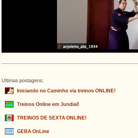
Ultimas postagens:
Iniciando no Caminho via treinos ONLINE!
Treinos Online em Jundiaí!
TREINOS DE SEXTA ONLINE!
GEBA OnLine