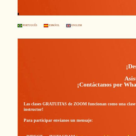
PORTUGUÊS
ESPAÑOL
ENGLISH
¡De
Asis
¡Contáctanos por What
Las clases GRATUITAS de ZOOM funcionan como una clase exp
instructor!
Para participar envíanos un mensaje: