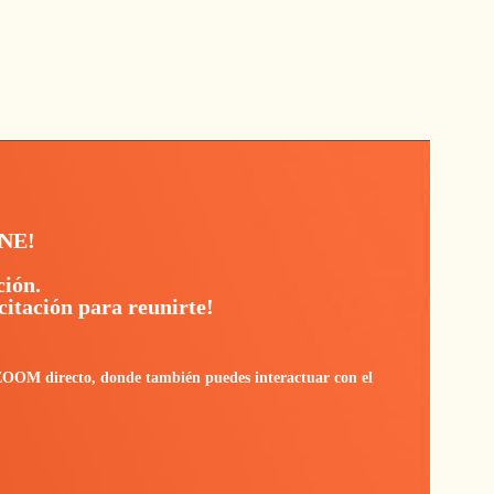
INE!
ción.
itación para reunirte!
ZOOM directo, donde también puedes interactuar con el