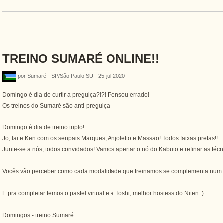
TREINO SUMARÉ ONLINE!!
por Sumaré - SP/São Paulo SU - 25-jul-2020
Domingo é dia de curtir a preguiça?!?! Pensou errado!
Os treinos do Sumaré são anti-preguiça!
Domingo é dia de treino triplo!
Jo, Iai e Ken com os senpais Marques, Anjoletto e Massao! Todos faixas pretas!!
Junte-se a nós, todos convidados! Vamos apertar o nó do Kabuto e refinar as técn
Vocês vão perceber como cada modalidade que treinamos se complementa num tre
E pra completar temos o pastel virtual e a Toshi, melhor hostess do Niten :)
Domingos - treino Sumaré