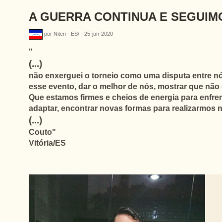
A GUERRA CONTINUA E SEGUIMO
por Niten - ES/ - 25-jun-2020
"
(...)
não enxerguei o torneio como uma disputa entre nós
esse evento, dar o melhor de nós, mostrar que nã
Que estamos firmes e cheios de energia para enfren
adaptar, encontrar novas formas para realizarmos 
(...)
Couto"
Vitória/ES