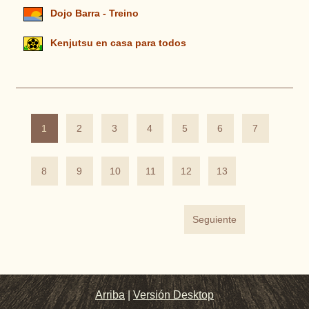
Dojo Barra - Treino
Kenjutsu en casa para todos
1
2
3
4
5
6
7
8
9
10
11
12
13
Seguiente
Arriba
|
Versión Desktop