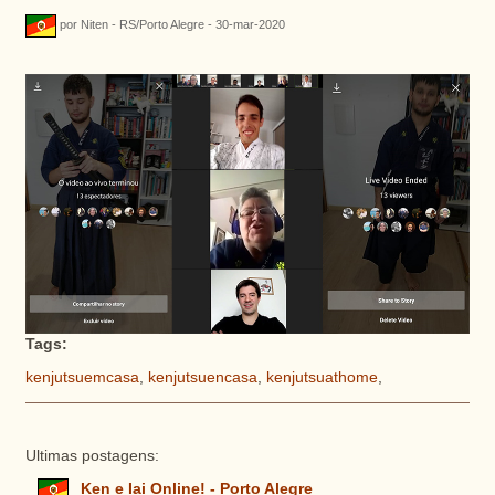
por Niten - RS/Porto Alegre - 30-mar-2020
Tags:
kenjutsuemcasa
,
kenjutsuencasa
,
kenjutsuathome
,
Ultimas postagens:
Ken e Iai Online! - Porto Alegre