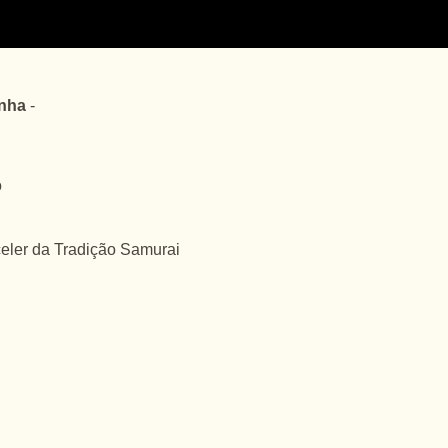
unha
-
o
celer da Tradição Samurai