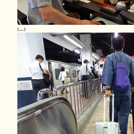
(...)