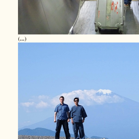
(...)