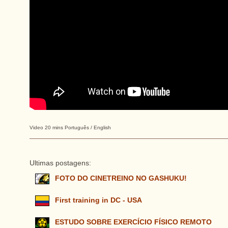
Video 20 mins Português / English
Ultimas postagens:
FOTO DO CINETREINO NO GASHUKU!
First training in DC - USA
ESTUDO SOBRE EXERCÍCIO FÍSICO REMOTO