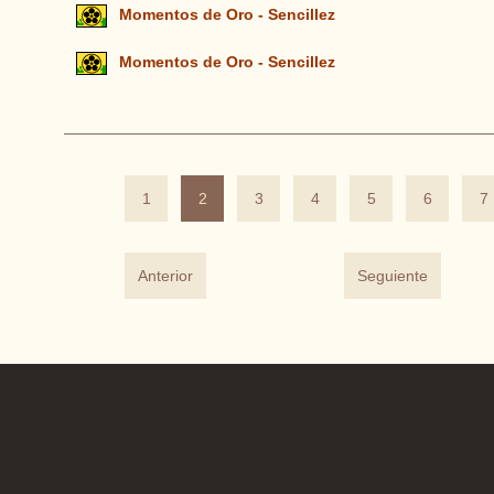
Momentos de Oro - Sencillez
Momentos de Oro - Sencillez
1
2
3
4
5
6
7
Anterior
Seguiente