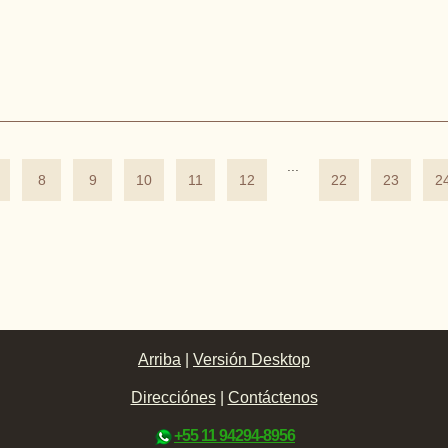
...
8
9
10
11
12
22
23
2
Arriba
|
Versión Desktop
Direcciónes
|
Contáctenos
+55 11 94294-8956