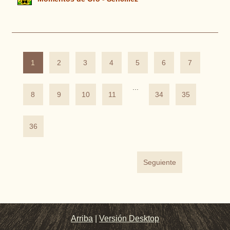
1
2
3
4
5
6
7
...
8
9
10
11
34
35
36
Seguiente
Arriba
|
Versión Desktop