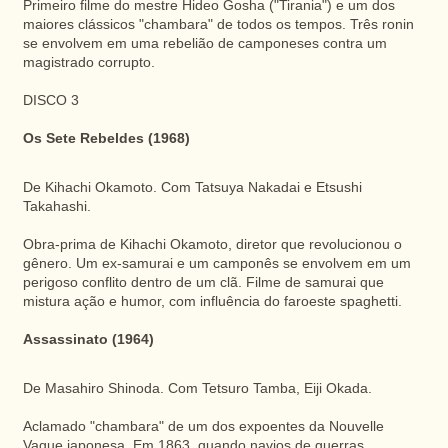
Primeiro filme do mestre Hideo Gosha ("Tirania") e um dos
maiores clássicos "chambara" de todos os tempos. Três ronin
se envolvem em uma rebelião de camponeses contra um
magistrado corrupto.
DISCO 3
Os Sete Rebeldes (1968)
De Kihachi Okamoto. Com Tatsuya Nakadai e Etsushi
Takahashi.
Obra-prima de Kihachi Okamoto, diretor que revolucionou o
gênero. Um ex-samurai e um camponês se envolvem em um
perigoso conflito dentro de um clã. Filme de samurai que
mistura ação e humor, com influência do faroeste spaghetti.
Assassinato (1964)
De Masahiro Shinoda. Com Tetsuro Tamba, Eiji Okada.
Aclamado "chambara" de um dos expoentes da Nouvelle
Vague japonesa. Em 1863, quando navios de guerras