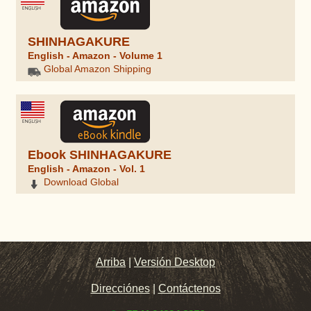
SHINHAGAKURE
English - Amazon - Volume 1
Global Amazon Shipping
Ebook SHINHAGAKURE
English - Amazon - Vol. 1
Download Global
Arriba
|
Versión Desktop
Direcciónes
|
Contáctenos