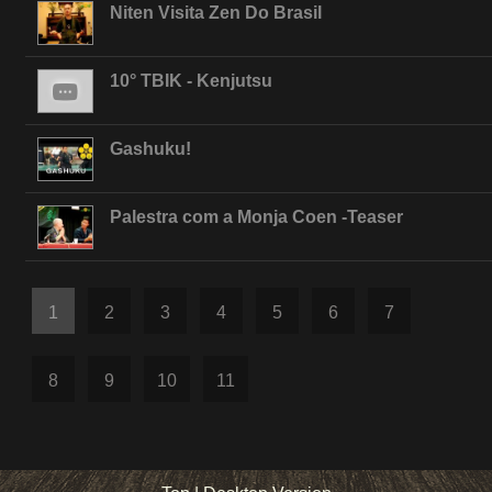
Niten Visita Zen Do Brasil
10° TBIK - Kenjutsu
Gashuku!
Palestra com a Monja Coen -Teaser
1
2
3
4
5
6
7
8
9
10
11