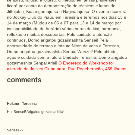
kenjutsu, iaijutsu e jojutsu. O inédito em terras piauienses
ficará por conta da demonstração de técnicas e katas de
Jittejutsu, Kusarigamajutsu e Naginatajutsu. O evento ocorrerá
no Jockey Club do Piauí, em Teresina e teremos nos dias 13 e
14 de março (Mudou de 06 e 07 para 13 e 14 de março por
indisponibilidade de horário) várias horas de kiai, harmonia,
reflexão e muitas descobertas. Pelo cuidado e atenção
contínuos, Domo arigatou gozaimashita Sensei! Pela
oportunidade de termos o Intituto Niten de volta à Teresina,
Domo arigatou gozaimashita Senpai Wenzel! Pelo atitude,
ação e cuidado com a futura Unidade Teresina, Domo arigatou
gozaimashita Senpai Ariel!
O Endereço do Workshop foi
alterado do Jockey Clube para: Rua Regeberação, 469 Ilhotas.
comments
Helano - Teresina -
Hai Sensei! Arigatou gozaimashita!
Sensei - -