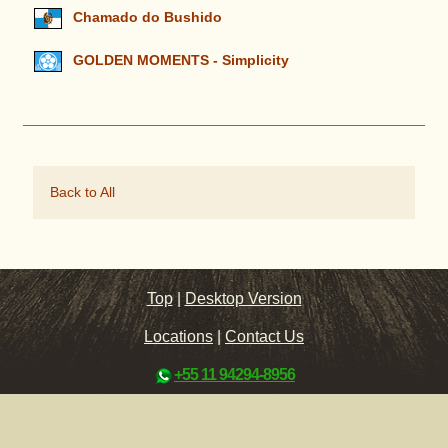
Chamado do Bushido
GOLDEN MOMENTS - Simplicity
Back to All
Top
|
Desktop Version
Locations
|
Contact Us
+55 11 94294-8956