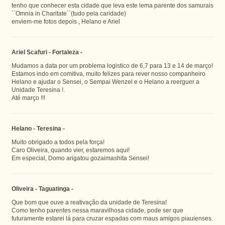
tenho que conhecer esta cidade que leva este lema parente dos samurais
``Omnia in Charitate``(tudo pela caridade)
enviem-me fotos depois , Helano e Ariel
Ariel Scafuri - Fortaleza -
Mudamos a data por um problema logistico de 6,7 para 13 e 14 de março!
Estamos indo em comitiva, muito felizes para rever nosso companheiro
Helano e ajudar o Sensei, o Sempai Wenzel e o Helano a reerguer a
Unidade Teresina !.
Até março !!!
Helano - Teresina -
Muito obrigado a todos pela força!
Caro Oliveira, quando vier, estaremos aqui!
Em especial, Domo arigatou gozaimashita Sensei!
Oliveira - Taguatinga -
Que bom que ouve a reativação da unidade de Teresina!
Como tenho parentes nessa maravilhosa cidade, pode ser que
futuramente estarei lá para cruzar espadas com maus amigos piauienses.