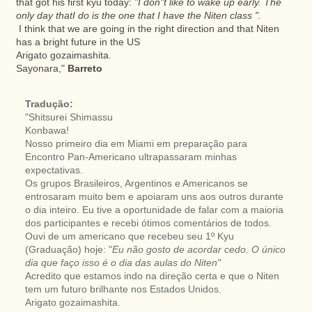
that got his first kyu today:
"I don"t like to wake up early. The
only day thatI do is the one that I have the Niten class ".
I think that we are going in the right direction and that Niten
has a bright future in the US
Arigato gozaimashita.
Sayonara,"
Barreto
Tradução:
"Shitsurei Shimassu
Konbawa!
Nosso primeiro dia em Miami em preparação para
Encontro Pan-Americano ultrapassaram minhas
expectativas.
Os grupos Brasileiros, Argentinos e Americanos se
entrosaram muito bem e apoiaram uns aos outros durante
o dia inteiro. Eu tive a oportunidade de falar com a maioria
dos participantes e recebi ótimos comentários de todos.
Ouvi de um americano que recebeu seu 1º Kyu
(Graduação) hoje: "
Eu não gosto de acordar cedo. O único
dia que faço isso é o dia das aulas do Niten"
Acredito que estamos indo na direção certa e que o Niten
tem um futuro brilhante nos Estados Unidos.
Arigato gozaimashita.