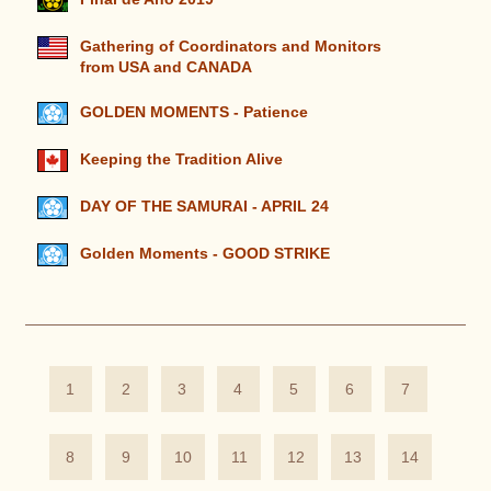
Gathering of Coordinators and Monitors
from USA and CANADA
GOLDEN MOMENTS - Patience
Keeping the Tradition Alive
DAY OF THE SAMURAI - APRIL 24
Golden Moments - GOOD STRIKE
1
2
3
4
5
6
7
8
9
10
11
12
13
14