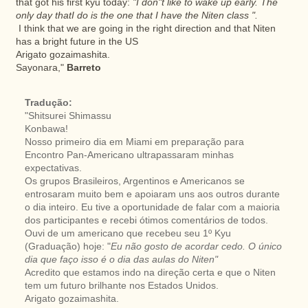
that got his first kyu today:
"I don"t like to wake up early. The
only day thatI do is the one that I have the Niten class ".
I think that we are going in the right direction and that Niten
has a bright future in the US
Arigato gozaimashita.
Sayonara,"
Barreto
Tradução:
"Shitsurei Shimassu
Konbawa!
Nosso primeiro dia em Miami em preparação para
Encontro Pan-Americano ultrapassaram minhas
expectativas.
Os grupos Brasileiros, Argentinos e Americanos se
entrosaram muito bem e apoiaram uns aos outros durante
o dia inteiro. Eu tive a oportunidade de falar com a maioria
dos participantes e recebi ótimos comentários de todos.
Ouvi de um americano que recebeu seu 1º Kyu
(Graduação) hoje: "
Eu não gosto de acordar cedo. O único
dia que faço isso é o dia das aulas do Niten"
Acredito que estamos indo na direção certa e que o Niten
tem um futuro brilhante nos Estados Unidos.
Arigato gozaimashita.