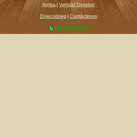
Arriba
|
Versión Desktop
Direcciónes
|
Contáctenos
+57 316 475 8437