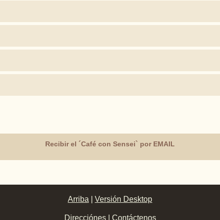
Recibir el ´Café con Sensei` por EMAIL
Arriba
|
Versión Desktop
Direcciónes
|
Contáctenos