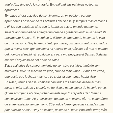
adulación, sino todo lo contrario. En realidad, las palabras no logran
agradecer.
Tenemos ahora este tipo de sentimiento, en mi opinión, porque
aprendemos observando las actitudes del Sensei y sempais más cercanos
a él. No con palabras, sino con la forma de actuar en todo momento.
Tuve la oportunidad de entregar un orei de agradecimiento a un periodista
enviado por Sensei. Es increíble la diferencia que puede hacer en la vida
de una persona. Hoy tenemos tanto por hacer, buscamos tantos resultados
que la última cosa que hacemos es pensar en el próximo. Sé que la mirada
del hombre al recibir el regalo no era para mí, sino para el Sensei. Todavía
me sentí orgulloso de ser parte de Niten.
Estas actitudes de comportamiento no son sólo sociales, también son
marciales. Tuve un maestro de judo, cuando tenía unos 12 años de edad,
que decía que luchaba mucho, y yo creía ya que nunca había visto.
En Niten, vemos Sensei combatir con todos los alumnos desde el más
joven al más antiguo y todavía no he visto a nadie capaz de hacerle frente.
Quién acompaña al Café probablemente leyó los reportes de 10 mens
consecutivos. Tomé 20 y soy testigo de que en el mismo día, un compañero
de entrenamiento también tomó 20 y todos fueron jugadas cantadas. Las
palabras de Sensei: "Voy en el men, defiende al men" y no tenía error, más