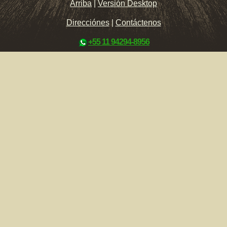
Arriba
|
Versión Desktop
Direcciónes
|
Contáctenos
+55 11 94294-8956