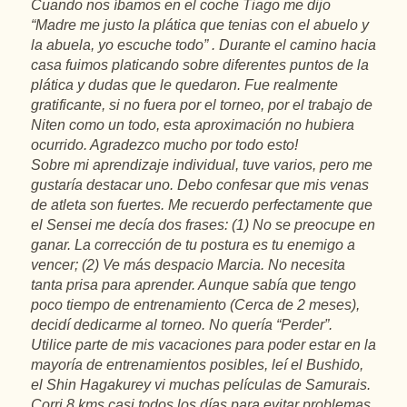
Cuando nos íbamos en el coche Tiago me dijo
“Madre me justo la plática que tenias con el abuelo y
la abuela, yo escuche todo” . Durante el camino hacia
casa fuimos platicando sobre diferentes puntos de la
plática y dudas que le quedaron. Fue realmente
gratificante, si no fuera por el torneo, por el trabajo de
Niten como un todo, esta aproximación no hubiera
ocurrido. Agradezco mucho por todo esto!
Sobre mi aprendizaje individual, tuve varios, pero me
gustaría destacar uno. Debo confesar que mis venas
de atleta son fuertes. Me recuerdo perfectamente que
el Sensei me decía dos frases: (1) No se preocupe en
ganar. La corrección de tu postura es tu enemigo a
vencer; (2) Ve más despacio Marcia. No necesita
tanta prisa para aprender. Aunque sabía que tengo
poco tiempo de entrenamiento (Cerca de 2 meses),
decidí dedicarme al torneo. No quería “Perder”.
Utilice parte de mis vacaciones para poder estar en la
mayoría de entrenamientos posibles, leí el Bushido,
el Shin Hagakurey vi muchas películas de Samurais.
Corri 8 kms casi todos los días para evitar problemas