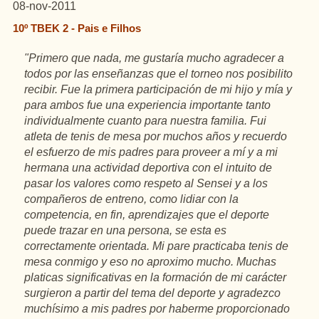
08-nov-2011
10º TBEK 2 - Pais e Filhos
"Primero que nada, me gustaría mucho agradecer a
todos por las enseñanzas que el torneo nos posibilito
recibir.
Fue
la
primera
participación
de mi
hijo
y
mía
y
para ambos
fue
una experiencia importante tanto
individualmente
cuanto
para
nuestra
familia
. Fui
atleta de
tenis
de mesa por
muchos
años
y
recuerdo
el
esfuerzo
de
mis
padres para
proveer
a
mí
y a mi
hermana
una
actividad
deportiva
con
el intuito de
pasar
los valores como
respeto
al
Sensei
y a los
compañeros
de
entreno
, como
lidiar
con
la
competencia
,
en
fin
,
aprendizajes
que el deporte
puede
trazar
en
una persona, se esta es
correctamente
orientada. Mi pare
practicaba
tenis
de
mesa
conmigo
y
eso
no aproximo mucho. Muchas
platicas
significativas
en
la
formación
de mi carácter
surgieron
a partir del tema del deporte y
agradezco
muchísimo
a
mis
padres por
haberme
proporcionado