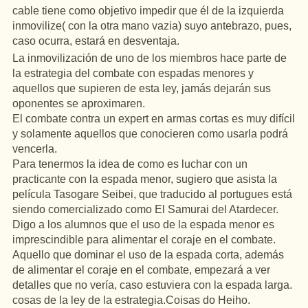
cable
tiene
como objetivo impedir que
él
de la
izquierda
inmovilize
( con la
otra
mano vazia)
suyo
antebrazo
,
pues
,
caso
ocurra
, estará
en
desventaja
.
La
inmovilización
de uno de los
miembros
hace
parte de
la
estrategia
del
combate con espadas menores y
aquellos
que
supieren
de esta
ley
,
jamás
dejarán
sus
oponentes se
aproximaren
.
El combate contra
un
expert
en
armas cortas
es
muy
difícil
y
solamente
aquellos
que
conocieren
como
usarla
podrá
vencerla
.
Para
tenermos
la
idea
de como
es
luchar
con
un
practicante
con la espada menor,
sugiero
que
asista
la
película
Tasogare
Seibei
, que
traducido
al
portugues
está
siendo
comercializado como El
Samurai
del
Atardecer
.
Digo a los
alumnos
que el uso de la espada menor
es
imprescindible
para alimentar el
coraje
en
el combate.
Aquello
que dominar el uso de la espada corta,
además
de alimentar el
coraje
en
el combate,
empezará
a ver
detalles
que no
vería
, caso
estuviera
con la espada larga.
cosas
de la
ley
de la
estrategia.Coisas
do
Heiho
.