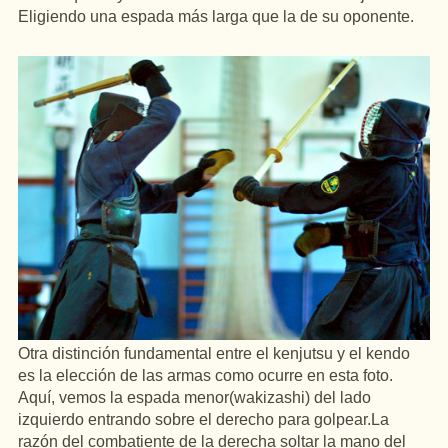
Eligiendo
una
espada más larga que la de su oponente.
Otra
distinción
fundamental entre el
kenjutsu
y el
kendo
es
la
elección
de las armas como
ocurre
en
esta foto.
Aquí
, vemos la espada menor(
wakizashi
)
del
lado
izquierdo
entrando sobre el
derecho
para
golpear.La
razón
del
combatiente
de la
derecha
soltar la mano
del