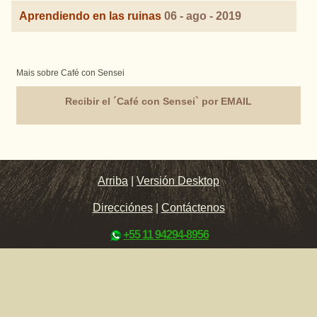
Aprendiendo en las ruinas
06 - ago - 2019
Mais sobre Café con Sensei
Recibir el ´Café con Sensei` por EMAIL
Arriba
|
Versión Desktop
Direcciónes
|
Contáctenos
+55 11 94294-8956