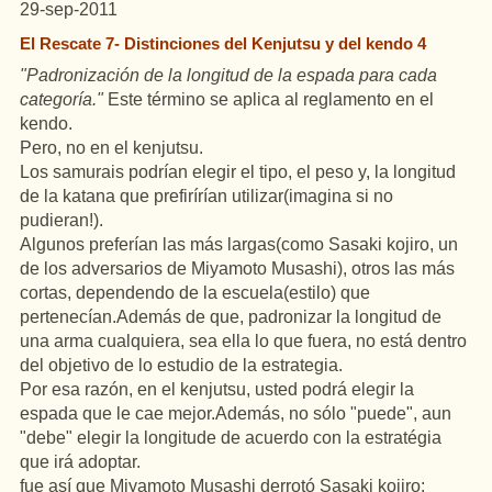
29-sep-2011
El Rescate 7- Distinciones del Kenjutsu y del kendo 4
"
Padronización
de la
longitud
de la espada para cada
categoría
."
Este término se aplica al
reglamento
en
el
kendo
.
Pero, no
en
el
kenjutsu
.
Los
samurais
podrían
elegir
el tipo, el peso y, la
longitud
de la
katana
que
prefirírían
utilizar(imagina si no
pudieran
!).
Algunos
preferían
las más largas(como
Sasaki
kojiro
,
un
de los
adversarios
de
Miyamoto
Musashi
),
otros
las más
cortas, dependendo de la
escuela
(estilo) que
pertenecían.Además
de que,
padronizar
la
longitud
de
una
arma
cualquiera
,
sea
ella
lo que
fuera
, no está dentro
del
objetivo de lo
estudio
de la
estrategia
.
Por esa
razón
,
en
el
kenjutsu
,
usted
podrá
elegir
la
espada que le
cae
mejor.Además
, no
sólo
"
puede
",
aun
"
debe
"
elegir
la
longitude
de
acuerdo
con la estratégia
que irá adoptar.
fue
así
que
Miyamoto
Musashi
derrotó
Sasaki
kojiro
: