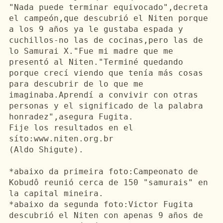
"Nada puede terminar equivocado",decreta 
el campeón,que descubrió el 
Niten
 porque 
a los 9 
años
 ya le gustaba espada y 
cuchillos-no las de cocinas,pero las de 
lo Samurai X."Fue mi madre que me 
presentó al 
Niten
."Terminé quedando 
porque crecí viendo que tenía más cosas 
para descubrir de lo que me 
imaginaba.Aprendí
 a convivir con otras 
personas y el significado de la palabra 
honradez",asegura 
Fugita
.

Fije los resultados 
en
 el 
síto:
www.niten.org.br
(Aldo Shigute).

*abaixo da primeira foto:Campeonato de 
Kobudô
 reunió cerca de 150 "
samurais
" 
en
la capital mineira.

*abaixo da segunda foto:Victor 
Fugita
descubrió el 
Niten
 con apenas 9 
años
 de 