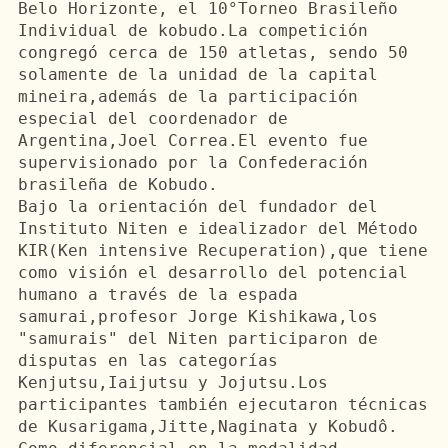
Belo Horizonte, el 
10°Torneo
Brasileño
Individual de 
kobudo.La
competición
congregó
 cerca de 150 atletas, sendo 50 
solamente
 de la 
unidad
 de la capital 
mineira,
además
 de la 
participación
especial 
del
 coordenador de 
Argentina,Joel 
Correa.El
 evento 
fue
supervisionado por la 
Confederación
brasileña
 de 
Kobudo
Bajo
 la 
orientación
del
 fundador 
del
Instituto 
Niten
 e idealizador 
del
 Método 
KIR
(
Ken
intensive
Recuperation
),que 
tiene
como 
visión
 el desarrollo 
del
 potencial 
humano a 
través
 de la espada 
samurai
,
profesor
 Jorge 
Kishikawa
,los 
"
samurais
" 
del
Niten
participaron
 de 
disputas 
en
 las 
categorías
Kenjutsu
,
Iaijutsu
 y 
Jojutsu.Los
participantes 
también
ejecutaron
 técnicas 
de 
Kusarigama
,
Jitte
,
Naginata
 y 
Kobudô
.
