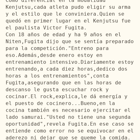
Como diferencial 
en
 la 
modalidad
Kenjutsu
,cada atleta pudo 
eligir
 su arma 
y el estilo que le 
conviniera.Quien
 se 
quedó
en
primer
 lugar 
en
 el 
Kenjutsu
fue
el paulista Victor 
Fugita
.

Con 18 
años
 de 
edad
 y 
ha
 9 
años
en
 el 
Niten
,
Fugita
dijo
 que se 
sentía
 preparado 
para la 
competición
."
Entreno
 para 
eso.Además
,desde 
enero
estoy
en
entrenamiento
intensivo.Diariamente
estoy
entrenando,a cada diez horas,dedico dos 
horas a los entrenamientos",conta 
Fugita
,asegurando que 
en
 las horas de 
descanso le gusta escuchar rock y 
cocinar.El
 rock,explica,le dá energía y 
el puesto de 
cocinero...Bueno
,
en
 la 
cocina 
también
 es necesario ejercitar el 
lado 
samurai
."Usted no 
tiene
 una segunda 
oportunidad",revela 
Fugita.En
 ese caso se 
entiende como error no se equivocar 
en
 el 
aderezo ni dejar que se queme la comida.
