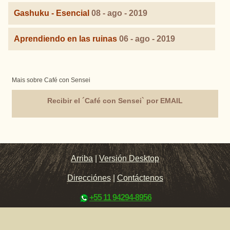
Gashuku - Esencial
08 - ago - 2019
Aprendiendo en las ruinas
06 - ago - 2019
Mais sobre Café con Sensei
Recibir el ´Café con Sensei` por EMAIL
Arriba
|
Versión Desktop
Direcciónes
|
Contáctenos
+55 11 94294-8956